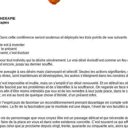
THERAPIE
rapies
 ! Dans cette conférence seront soutenus et déployés les trois points de vue suivants 
ie est à inventer
e le présent
evenir, c’est évoluer
pour tout individu qui la désire sincèrement. Le vrai désir évolutif est comme un feu 
et encore, jusqu’au dernier souffle.
tre aveugle à ses désirs mais clairvoyant et sélectif. Seules les actions signifiantes,
es rêves, sont maintenues et développées, les autres s’éteignent dans les cendres d
’est impossible et inutile, mais on s’emplit d’un désir renouvelé. Et on détruit les ob
e fasciné par les problèmes et de s’identifier à la souffrance. On regarde en face
s afin d’être moins intimidés par eux et de les remettre à leur juste place, dans le c
, on est au bord de quelque chose d’illimité, d’un présent infini.
er l’esprit puis de favoriser un reconditionnement prenant davantage en compte votr
ondes. La fin de la fascination par le morbide est une étape, l’éveil de vos facultés 
-à-vis du personnage que vous croyez être est un passage délicat et qui nécessite d
ire de la place en vous et dans votre existence concrète. C’est souvent ce qui effr
s pas celui que je proclame depuis vingt, trente, quarante ou cinquante ans, alors qui