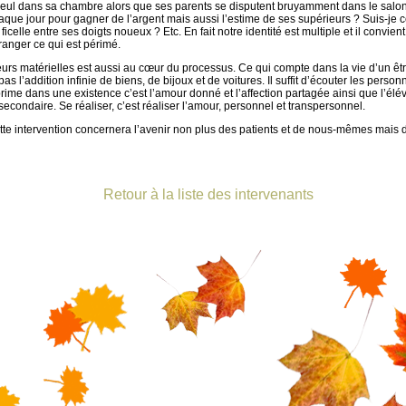
 seul dans sa chambre alors que ses parents se disputent bruyamment dans le salon
que jour pour gagner de l’argent mais aussi l’estime de ses supérieurs ? Suis-je ce
icelle entre ses doigts noueux ? Etc. En fait notre identité est multiple et il convient 
 ranger ce qui est périmé.
s matérielles est aussi au cœur du processus. Ce qui compte dans la vie d’un être c
pas l’addition infinie de biens, de bijoux et de voitures. Il suffit d’écouter les perso
me dans une existence c’est l’amour donné et l’affection partagée ainsi que l’éléva
 secondaire. Se réaliser, c’est réaliser l’amour, personnel et transpersonnel.
tte intervention concernera l’avenir non plus des patients et de nous-mêmes mais 
Retour à la liste des intervenants