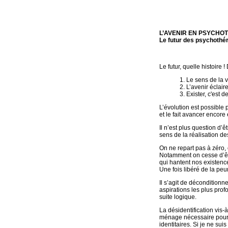
L’AVENIR EN PSYCHO
Le futur des psychothé
Le futur, quelle histoire
1. Le sens de la v
2. L’avenir éclair
3. Exister, c'est d
L’évolution est possible 
et le fait avancer encore 
Il n’est plus question d’ê
sens de la réalisation d
On ne repart pas à zéro, c
Notamment on cesse d’êtr
qui hantent nos existence
Une fois libéré de la peur
Il s’agit de déconditionn
aspirations les plus prof
suite logique.
La désidentification vis
ménage nécessaire pour fa
identitaires. Si je ne sui