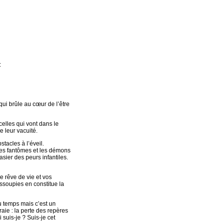
:
qui brûle au cœur de l’être
 celles qui vont dans le
e leur vacuité.
stacles à l’éveil.
 les fantômes et les démons
asier des peurs infantiles.
e rêve de vie et vos
assoupies en constitue la
u temps mais c’est un
aie : la perte des repères
 suis-je ? Suis-je cet