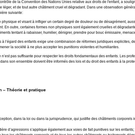
ontrôle de la Convention des Nations Unies relative aux droits de l'enfant, a souli
e léger, et de tout autre châtiment cruel et dégradant. Dans une observation généra
ière suivante:
 physique et visant à infliger un certain degré de douleur ou de désagrément, aussi l
t. En outre, certaines formes non physiques sont également cruelles et dégradante
ments tentant à rabaisser, humilier, dénigrer, prendre pour bouc émissaire, menacer, 
s à l’égard des enfants exige une combinaison de réformes juridiques explicites, de
ener la société à ne plus accepter les punitions violentes et humiliantes.
lle n’est pas suffisante pour respecter les droits fondamentaux des enfants. Les profe
dans son ensemble doivent être informés des lois et du droit des enfants à la prote
n – Théorie et pratique
xception, dans la loi ou dans la jurisprudence, qui justifie des châtiments corporels i
atière d’agressions s’applique également aux voies de fait punitives sur les enfants;