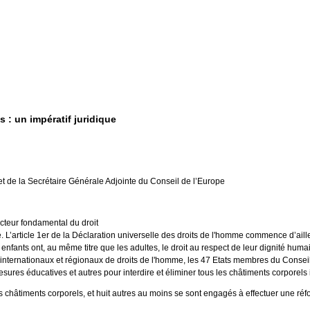
 : un impératif juridique
t de la Secrétaire Générale Adjointe du Conseil de l’Europe
recteur fondamental du droit
. L’article 1er de la Déclaration universelle des droits de l'homme commence d’aill
enfants ont, au même titre que les adultes, le droit au respect de leur dignité humain
s internationaux et régionaux de droits de l'homme, les 47 Etats membres du Conseil 
sures éducatives et autres pour interdire et éliminer tous les châtiments corporels 
s châtiments corporels, et huit autres au moins se sont engagés à effectuer une ré