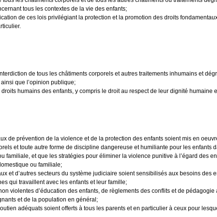
e tous les châtiments corporels et de tous les autres châtiments ou traitements dég
ncernant tous les contextes de la vie des enfants;
cation de ces lois privilégiant la protection et la promotion des droits fondamentaux
iculier.
interdiction de tous les châtiments corporels et autres traitements inhumains et dég
 ainsi que l’opinion publique;
droits humains des enfants, y compris le droit au respect de leur dignité humaine et
ux de prévention de la violence et de la protection des enfants soient mis en oeuvre
orels et toute autre forme de discipline dangereuse et humiliante pour les enfants d
ou familiale, et que les stratégies pour éliminer la violence punitive à l’égard des
 domestique ou familiale;
iaux et d’autres secteurs du système judiciaire soient sensibilisés aux besoins des en
s qui travaillent avec les enfants et leur famille;
non violentes d’éducation des enfants, de règlements des conflits et de pédagogie 
gnants et de la population en général;
soutien adéquats soient offerts à tous les parents et en particulier à ceux pour lesqu