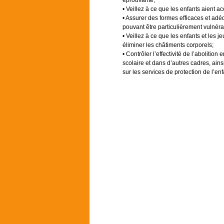
éprouvante;
• Veillez à ce que les enfants aient a
• Assurer des formes efficaces et adé
pouvant être particulièrement vulnér
• Veillez à ce que les enfants et les je
éliminer les châtiments corporels;
• Contrôler l’effectivité de l’aboliti
scolaire et dans d’autres cadres, ains
sur les services de protection de l’enf