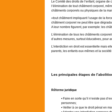
Le Comité des droits de l’enfant, organe de c
l’élimination de tout châtiment corporel, mêm
châtiments corporels ou physiques de la man
«tout châtiment impliquant l’usage de la force
châtiment corporel ne peut être que dégradan
A leur nombre figurent, par exemple: les châti
L’élimination de tous les châtiments corporel
d’autres mesures, surtout éducatives, pour am
L’interdiction en droit est essentielle mais e
parents, les enfants eux-mêmes et la société 
Les principales étapes de l’abolitio
Réforme juridique
• Faire en sorte qu’il n’existe pas d’e
personnes;
• Veiller à ce que le droit pénal en m