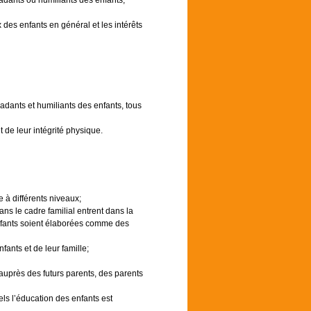
radants ou humiliants des enfants,
 des enfants en général et les intérêts
radants et humiliants des enfants, tous
 de leur intégrité physique.
 à différents niveaux;
ans le cadre familial entrent dans la
 enfants soient élaborées comme des
fants et de leur famille;
auprès des futurs parents, des parents
els l’éducation des enfants est