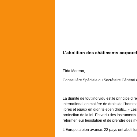
L’abolition des châtiments corporels
Elda Moreno,
Conseillère Spéciale du Secrétaire Général e
La dignité de tout individu est le principe di
international en matière de droits de l'homme
libres et égaux en dignité et en droits…» Les 
protection de la loi. En vertu des instrument
réformer leur législation et de prendre des me
L’Europe a bien avancé: 22 pays ont aboli le